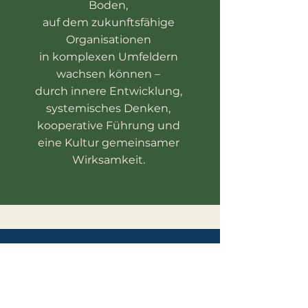
Boden,
auf dem zukunftsfähige
Organisationen
in komplexen Umfeldern
wachsen können –
durch innere Entwicklung,
systemisches Denken,
kooperative Führung und
eine Kultur gemeinsamer
Wirksamkeit.
WER WIR SIND