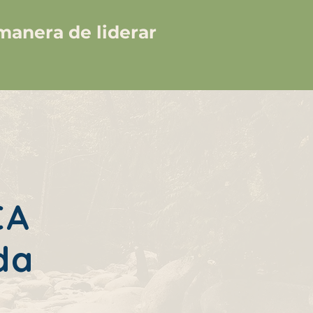
 manera de liderar
CA
da