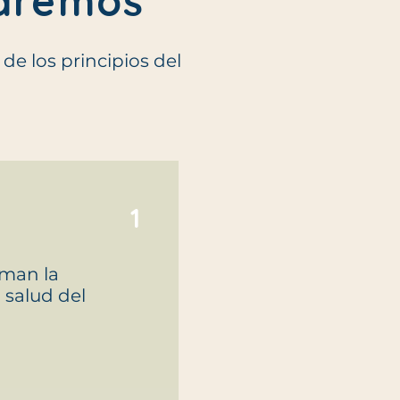
raremos
e los principios del
1
rman la
a salud del