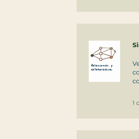
S
Ve
co
co
1 