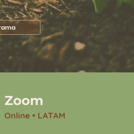
grama
Zoom
Online • LATAM