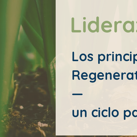
Lider
Los princi
Regenerat
—
un ciclo p