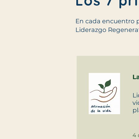
Los 7 pr
En cada encuentro p
Liderazgo Regenerat
La
Li
vi
pl
4 