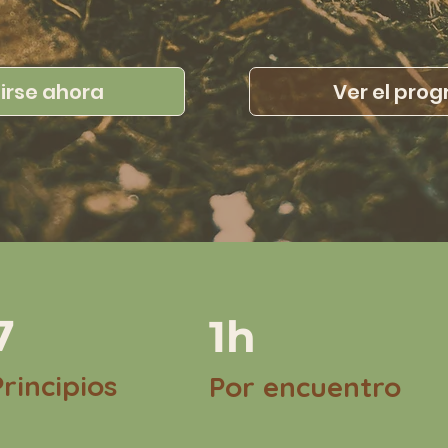
birse ahora
Ver el pro
7
1h
Principios
Por encuentro