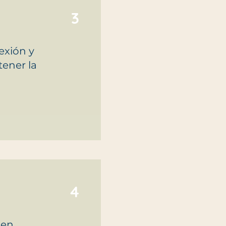
3
exión y
tener la
4
 en