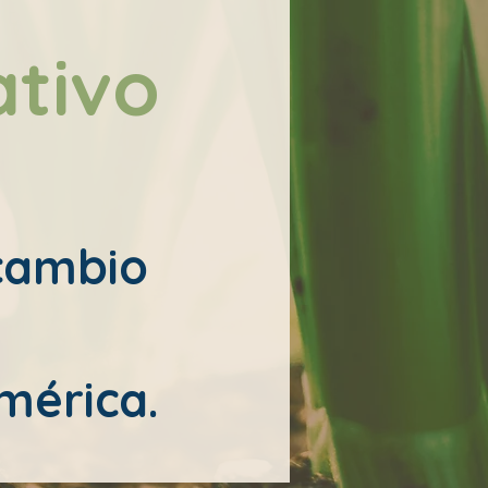
tivo
cambio
américa.