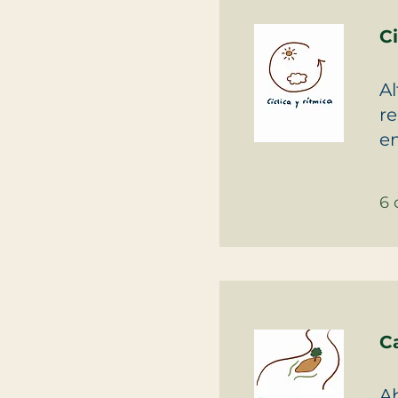
Ci
Al
re
en
6 
C
Ab