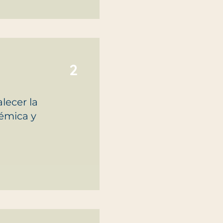
2
lecer la
témica y